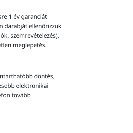
sre 1 év garanciát
n darabját ellenőrizzük
iók, szemrevételezés),
etlen meglepetés.
nntarthatóbb döntés,
esebb elektronikai
efon tovább