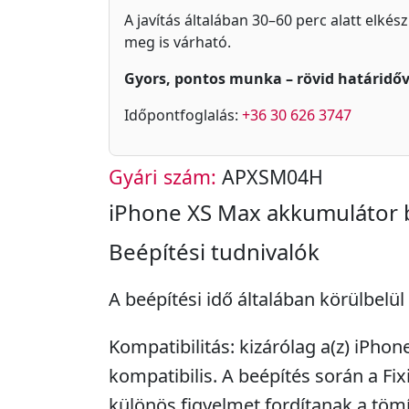
A javítás általában 30–60 perc alatt elkés
meg is várható.
Gyors, pontos munka – rövid határidőv
Időpontfoglalás:
+36 30 626 3747
Gyári szám:
APXSM04H
iPhone XS Max akkumulátor 
Beépítési tudnivalók
A beépítési idő általában körülbelül
Kompatibilitás: kizárólag a(z) iPho
kompatibilis. A beépítés során a Fi
különös figyelmet fordítanak a tömí