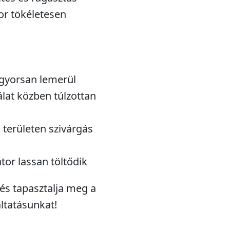
or tökéletesen
gyorsan lemerül
lat közben túlzottan
 területen szivárgás
tor lassan töltődik
 és tapasztalja meg a
ltatásunkat!