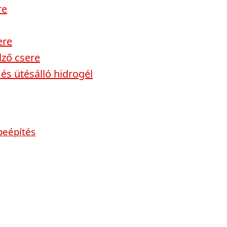
re
ere
lző csere
és ütésálló hidrogél
beépítés