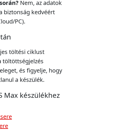
 során?
Nem, az adatok
a biztonság kedvéért
Cloud/PC).
után
s töltési ciklust
töltöttségjelzés
eleget, és figyelje, hogy
lanul a készülék.
S Max készülékhez
csere
ere