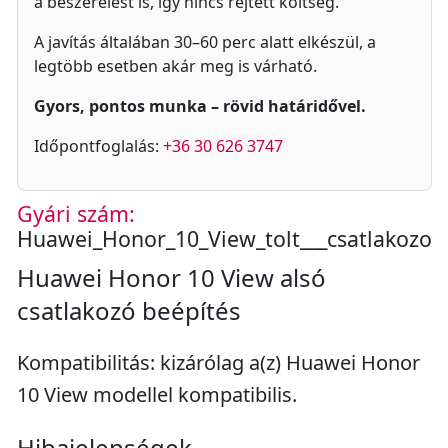
a beszerelést is, így nincs rejtett költség.
A javítás általában 30–60 perc alatt elkészül, a
legtöbb esetben akár meg is várható.
Gyors, pontos munka – rövid határidővel.
Időpontfoglalás:
+36 30 626 3747
Gyári szám:
Huawei_Honor_10_View_tolt___csatlakozo
Huawei Honor 10 View alsó
csatlakozó beépítés
Kompatibilitás: kizárólag a(z) Huawei Honor
10 View modellel kompatibilis.
Hibajelenségek