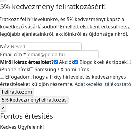
5% kedvezmény feliratkozásért!
Iratkozz fel hírlevelünkre, és 5% kedvezményt kapsz a
következő vásárlásodból! Emellett elsőként értesülhetsz
legújabb ajánlatainkról, akcióinkról és újdonságainkról.
Név
Email cím *
Miről kérsz értesítést?
Akciók
Blogcikkek és tippek
iPhone hírek
Samsung / Xiaomi hírek
Elfogadom, hogy a Fixity hírlevelet és kedvezményes
értesítéseket küldjön részemre.
Adatkezelési tájékoztató
Feliratkozom
5% kedvezmény
Feliratkozás
×
Fontos értesítés
Kedves Ügyfeleink!