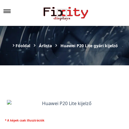
Főoldal
Árlista
Huawei P20 Lite gyári kijelző
* A képek csak illusztrációk