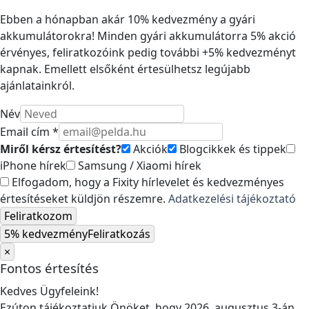
Ebben a hónapban akár 10% kedvezmény a gyári
akkumulátorokra! Minden gyári akkumulátorra 5% akció
érvényes, feliratkozóink pedig további +5% kedvezményt
kapnak. Emellett elsőként értesülhetsz legújabb
ajánlatainkról.
Név
Email cím *
Miről kérsz értesítést?
Akciók
Blogcikkek és tippek
iPhone hírek
Samsung / Xiaomi hírek
Elfogadom, hogy a Fixity hírlevelet és kedvezményes
értesítéseket küldjön részemre.
Adatkezelési tájékoztató
Feliratkozom
5% kedvezmény
Feliratkozás
×
Fontos értesítés
Kedves Ügyfeleink!
Ezúton tájékoztatjuk Önöket, hogy 2026. augusztus 3-án