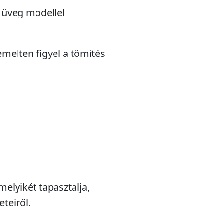
5 üveg modellel
emelten figyel a tömítés
melyikét tapasztalja,
teiről.