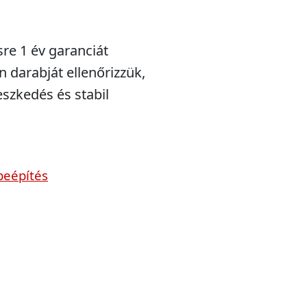
sre 1 év garanciát
n darabját ellenőrizzük,
eszkedés és stabil
beépítés