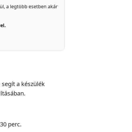
zül, a legtöbb esetben akár
el.
 segít a készülék
ításában.
 30 perc.