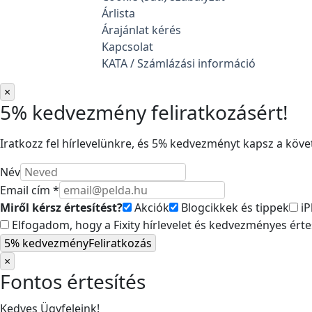
Árlista
Árajánlat kérés
Kapcsolat
KATA / Számlázási információ
×
5% kedvezmény feliratkozásért!
Iratkozz fel hírlevelünkre, és 5% kedvezményt kapsz a követ
Név
Email cím *
Miről kérsz értesítést?
Akciók
Blogcikkek és tippek
iP
Elfogadom, hogy a Fixity hírlevelet és kedvezményes ért
5% kedvezmény
Feliratkozás
×
Fontos értesítés
Kedves Ügyfeleink!