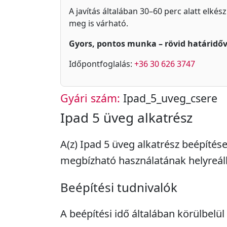
A javítás általában 30–60 perc alatt elkés
meg is várható.
Gyors, pontos munka – rövid határidőv
Időpontfoglalás:
+36 30 626 3747
Gyári szám:
Ipad_5_uveg_csere
Ipad 5 üveg alkatrész
A(z) Ipad 5 üveg alkatrész beépítése
megbízható használatának helyreáll
Beépítési tudnivalók
A beépítési idő általában körülbelül