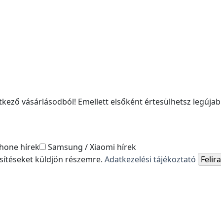
kező vásárlásodból! Emellett elsőként értesülhetsz legújabb
hone hírek
Samsung / Xiaomi hírek
esítéseket küldjön részemre.
Adatkezelési tájékoztató
Feli