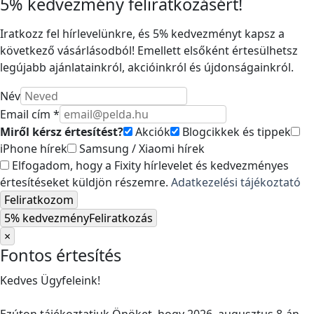
5% kedvezmény feliratkozásért!
Iratkozz fel hírlevelünkre, és 5% kedvezményt kapsz a
következő vásárlásodból! Emellett elsőként értesülhetsz
legújabb ajánlatainkról, akcióinkról és újdonságainkról.
Név
Email cím *
Miről kérsz értesítést?
Akciók
Blogcikkek és tippek
iPhone hírek
Samsung / Xiaomi hírek
Elfogadom, hogy a Fixity hírlevelet és kedvezményes
értesítéseket küldjön részemre.
Adatkezelési tájékoztató
Feliratkozom
5% kedvezmény
Feliratkozás
×
Fontos értesítés
Kedves Ügyfeleink!