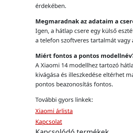
érdekében.
Megmaradnak az adataim a cser
Igen, a hátlap csere egy külső esztét
a telefon szoftveres tartalmát vagy 
Miért fontos a pontos modellnév
A Xiaomi 14 modellhez tartozó hátl
kivágása és illeszkedése eltérhet má
pontos beazonosítás fontos.
További gyors linkek:
Xiaomi árlista
Kapcsolat
Kapcsolódó termékek