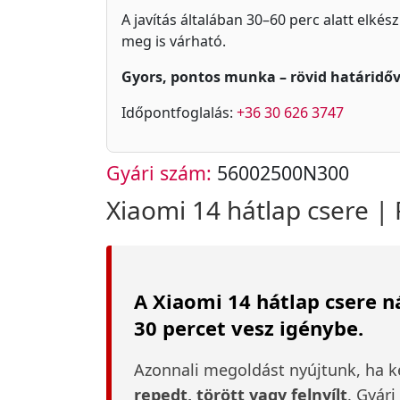
A javítás általában 30–60 perc alatt elkés
meg is várható.
Gyors, pontos munka – rövid határidőv
Időpontfoglalás:
+36 30 626 3747
Gyári szám:
56002500N300
Xiaomi 14 hátlap csere | F
A Xiaomi 14 hátlap csere n
30 percet vesz igénybe.
Azonnali megoldást nyújtunk, ha k
repedt, törött vagy felnyílt
. Gyár