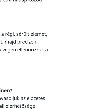
a régi, sérült elemet,
et, majd precízen
A végén ellenőrizzük a
ínen?
avasoljuk az előzetes
ali elérhetősége