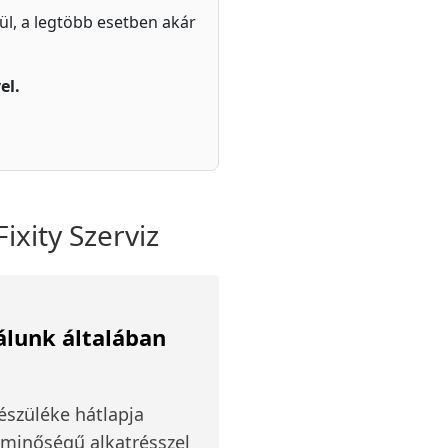
zül, a legtöbb esetben akár
el.
ixity Szerviz
álunk általában
észüléke hátlapja
i minőségű alkatrésszel