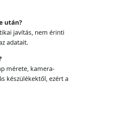
e után?
ikai javítás, nem érinti
az adatait.
?
ap mérete, kamera-
s készülékektől, ezért a