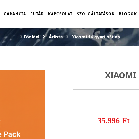
GARANCIA
FUTÁR
KAPCSOLAT
SZOLGÁLTATÁSOK
BLOGOK
Főoldal
Árlista
Xiaomi 14 gyári hátlap
XIAOMI 
35.996 Ft