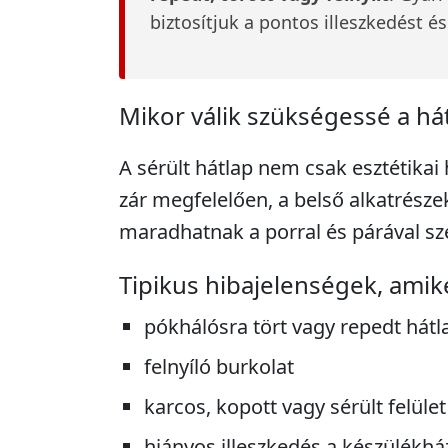
biztosítjuk a pontos illeszkedést és
Mikor válik szükségessé a há
A sérült hátlap nem csak esztétikai
zár megfelelően, a belső alkatrész
maradhatnak a porral és párával s
Tipikus hibajelenségek, amik
pókhálósra tört vagy repedt hátl
felnyíló burkolat
karcos, kopott vagy sérült felület
hiányos illeszkedés a készülékház