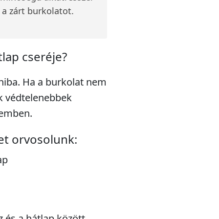
 a zárt burkolatot.
tlap cseréje?
 hiba. Ha a burkolat nem
ek védtelenebbek
zemben.
et orvosolunk:
ap
 és a hátlap között