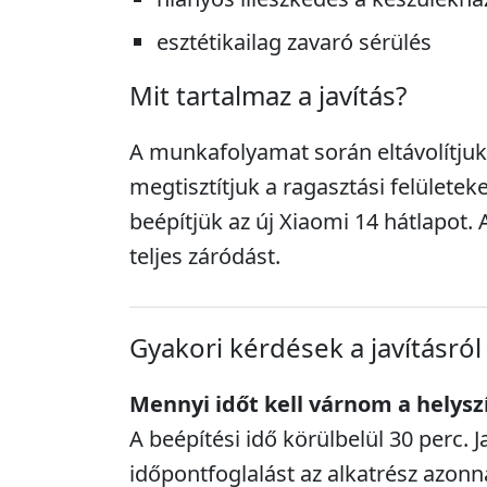
esztétikailag zavaró sérülés
Mit tartalmaz a javítás?
A munkafolyamat során eltávolítjuk 
megtisztítjuk a ragasztási felületek
beépítjük az új Xiaomi 14 hátlapot. 
teljes záródást.
Gyakori kérdések a javításról
Mennyi időt kell várnom a helysz
A beépítési idő körülbelül 30 perc. J
időpontfoglalást az alkatrész azonn