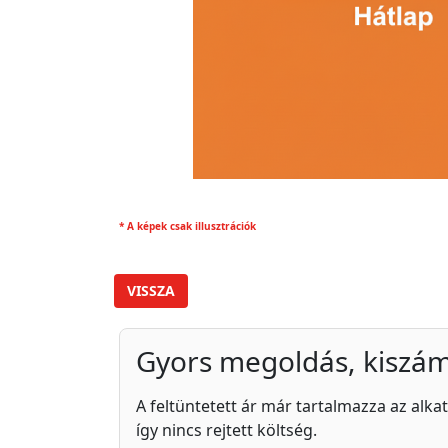
* A képek csak illusztrációk
VISSZA
Gyors megoldás, kiszám
A feltüntetett ár már tartalmazza az alkat
így nincs rejtett költség.