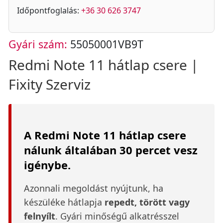
Időpontfoglalás:
+36 30 626 3747
Gyári szám:
55050001VB9T
Redmi Note 11 hátlap csere |
Fixity Szerviz
A Redmi Note 11 hátlap csere
nálunk általában 30 percet vesz
igénybe.
Azonnali megoldást nyújtunk, ha
készüléke hátlapja
repedt, törött vagy
felnyílt
. Gyári minőségű alkatrésszel