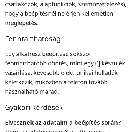
csatlakozók, alapfunkciók, szemrevételezés),
hogy a beépítésnél ne érjen kellemetlen
meglepetés.
Fenntarthatóság
Egy alkatrész beépítése sokszor
fenntarthatóbb döntés, mint egy új készülék
vásárlása: kevesebb elektronikai hulladék
keletkezik, miközben a telefon tovább
használható marad.
Gyakori kérdések
Elvesznek az adataim a beépítés során?
Nem, az adatok normál esetben nem