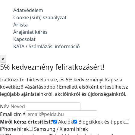
Adatvédelem
Cookie (süti) szabályzat
Árlista
Árajánlat kérés
Kapcsolat
KATA / Számlázási információ
×
5% kedvezmény feliratkozásért!
Iratkozz fel hírlevelünkre, és 5% kedvezményt kapsz a
következő vásárlásodból! Emellett elsőként értesülhetsz
legújabb ajánlatainkról, akcióinkról és újdonságainkról.
Név
Email cím *
Miről kérsz értesítést?
Akciók
Blogcikkek és tippek
iPhone hírek
Samsung / Xiaomi hírek