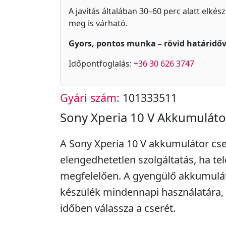
A javítás általában 30–60 perc alatt elkés
meg is várható.
Gyors, pontos munka – rövid határidőv
Időpontfoglalás:
+36 30 626 3747
Gyári szám:
101333511
Sony Xperia 10 V Akkumuláto
A Sony Xperia 10 V akkumulátor cse
elengedhetetlen szolgáltatás, ha te
megfelelően. A gyengülő akkumulát
készülék mindennapi használatára, 
időben válassza a cserét.