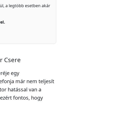
zül, a legtöbb esetben akár
el.
r Csere
réje egy
lefonja már nem teljesít
or hatással van a
ezért fontos, hogy