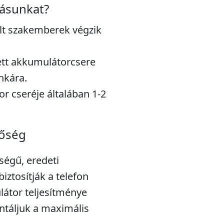
tásunkat?
alt szakemberek végzik
ett akkumulátorcsere
nkára.
r cseréje általában 1-2
nőség
ségű, eredeti
iztosítják a telefon
átor teljesítménye
ntáljuk a maximális