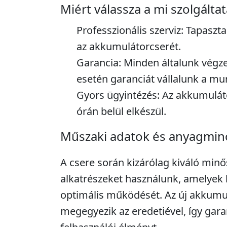
Miért válassza a mi szolgálta
Professzionális szerviz: Tapaszt
az akkumulátorcserét.
Garancia: Minden általunk végz
esetén garanciát vállalunk a mu
Gyors ügyintézés: Az akkumuláto
órán belül elkészül.
Műszaki adatok és anyagmi
A csere során kizárólag kiváló minő
alkatrészeket használunk, amelyek b
optimális működését. Az új akkumul
megegyezik az eredetiével, így gara