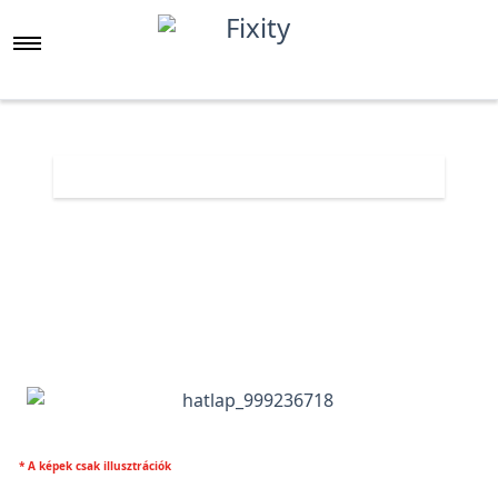
Főoldal
Árlista
Sony Xperia 10 VI hátlap
* A képek csak illusztrációk