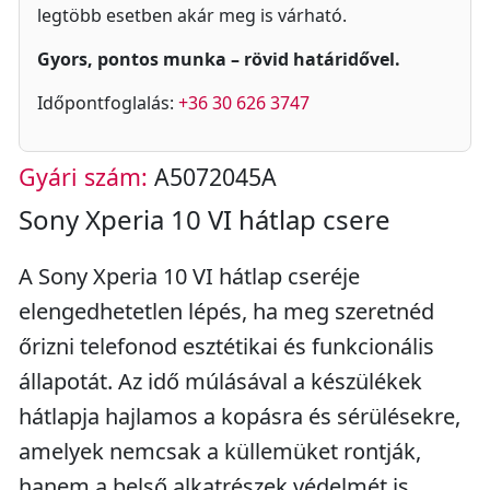
legtöbb esetben akár meg is várható.
Gyors, pontos munka – rövid határidővel.
Időpontfoglalás:
+36 30 626 3747
Gyári szám:
A5072045A
Sony Xperia 10 VI hátlap csere
A Sony Xperia 10 VI hátlap cseréje
elengedhetetlen lépés, ha meg szeretnéd
őrizni telefonod esztétikai és funkcionális
állapotát. Az idő múlásával a készülékek
hátlapja hajlamos a kopásra és sérülésekre,
amelyek nemcsak a küllemüket rontják,
hanem a belső alkatrészek védelmét is