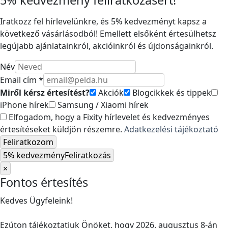
5% kedvezmény feliratkozásért!
Iratkozz fel hírlevelünkre, és 5% kedvezményt kapsz a
következő vásárlásodból! Emellett elsőként értesülhetsz
legújabb ajánlatainkról, akcióinkról és újdonságainkról.
Név
Email cím *
Miről kérsz értesítést?
Akciók
Blogcikkek és tippek
iPhone hírek
Samsung / Xiaomi hírek
Elfogadom, hogy a Fixity hírlevelet és kedvezményes
értesítéseket küldjön részemre.
Adatkezelési tájékoztató
Feliratkozom
5% kedvezmény
Feliratkozás
×
Fontos értesítés
Kedves Ügyfeleink!
Ezúton tájékoztatjuk Önöket, hogy 2026. augusztus 8-án