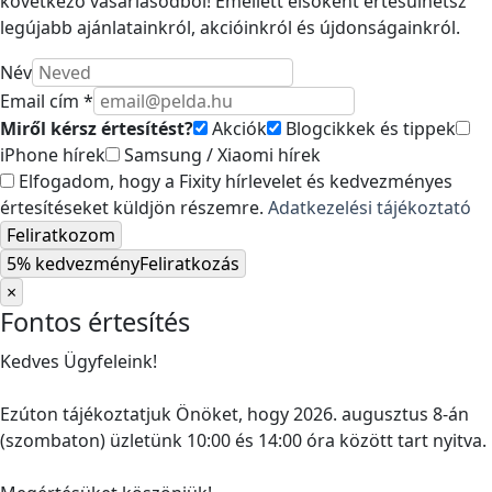
következő vásárlásodból! Emellett elsőként értesülhetsz
legújabb ajánlatainkról, akcióinkról és újdonságainkról.
Név
Email cím *
Miről kérsz értesítést?
Akciók
Blogcikkek és tippek
iPhone hírek
Samsung / Xiaomi hírek
Elfogadom, hogy a Fixity hírlevelet és kedvezményes
értesítéseket küldjön részemre.
Adatkezelési tájékoztató
Feliratkozom
5% kedvezmény
Feliratkozás
×
Fontos értesítés
Kedves Ügyfeleink!
Ezúton tájékoztatjuk Önöket, hogy 2026. augusztus 8-án
(szombaton) üzletünk 10:00 és 14:00 óra között tart nyitva.