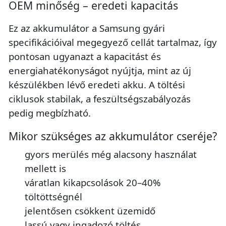
OEM minőség – eredeti kapacitás
Ez az akkumulátor a Samsung gyári
specifikációival megegyező cellát tartalmaz, így
pontosan ugyanazt a kapacitást és
energiahatékonyságot nyújtja, mint az új
készülékben lévő eredeti akku. A töltési
ciklusok stabilak, a feszültségszabályozás
pedig megbízható.
Mikor szükséges az akkumulátor cseréje?
gyors merülés még alacsony használat
mellett is
váratlan kikapcsolások 20–40%
töltöttségnél
jelentősen csökkent üzemidő
lassú vagy ingadozó töltés