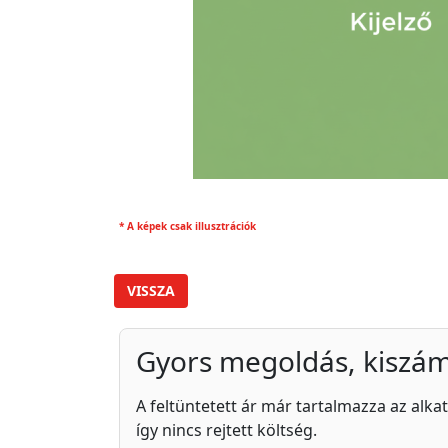
* A képek csak illusztrációk
VISSZA
Gyors megoldás, kiszám
A feltüntetett ár már tartalmazza az alkat
így nincs rejtett költség.