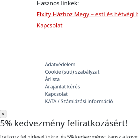
Hasznos linkek:
Fixity Házhoz Megy – esti és hétvégi 
Kapcsolat
Adatvédelem
Cookie (süti) szabályzat
Árlista
Árajánlat kérés
Kapcsolat
KATA / Számlázási információ
×
5% kedvezmény feliratkozásért!
Iratkozz fel hírlevelünkre, és 5% kedvezményt kapsz a követ