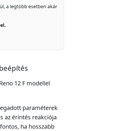
zül, a legtöbb esetben akár
el.
 beépítés
 Reno 12 F modellel
 megadott paraméterek
s az érintés reakciója
 fontos, ha hosszabb