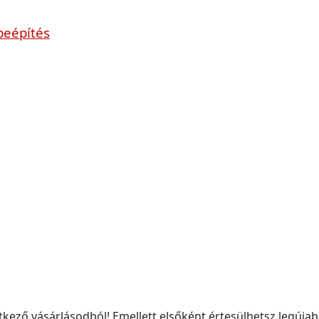
beépítés
kező vásárlásodból! Emellett elsőként értesülhetsz legújabb