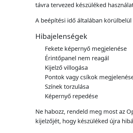
távra tervezed készüléked használat
A beépítési idő általában körülbelül 
Hibajelenségek
Fekete képernyő megjelenése
Érintőpanel nem reagál
Kijelző villogása
Pontok vagy csíkok megjelenés
Színek torzulása
Képernyő repedése
Ne habozz, rendeld meg most az Op
kijelzőjét, hogy készüléked újra hi