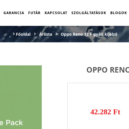
GARANCIA
FUTÁR
KAPCSOLAT
SZOLGÁLTATÁSOK
BLOGOK
Főoldal
Árlista
Oppo Reno 12 F gyári kijelző
OPPO RENO 
42.282 Ft