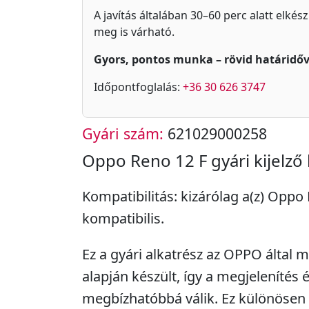
A javítás általában 30–60 perc alatt elkés
meg is várható.
Gyors, pontos munka – rövid határidőv
Időpontfoglalás:
+36 30 626 3747
Gyári szám:
621029000258
Oppo Reno 12 F gyári kijelző
Kompatibilitás: kizárólag a(z) Oppo
kompatibilis.
Ez a gyári alkatrész az OPPO által
alapján készült, így a megjelenítés é
megbízhatóbbá válik. Ez különösen