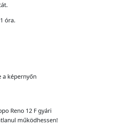
át.
1 óra.
e a képernyőn
po Reno 12 F gyári
bátlanul működhessen!