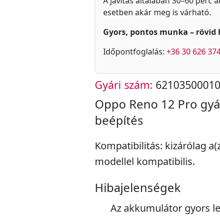
A javítás általában 30–60 perc a
esetben akár meg is várható.
Gyors, pontos munka – rövid 
Időpontfoglalás:
+36 30 626 37
Gyári szám:
6210350001
Oppo Reno 12 Pro gyá
beépítés
Kompatibilitás: kizárólag a
modellel kompatibilis.
Hibajelenségek
Az akkumulátor gyors l