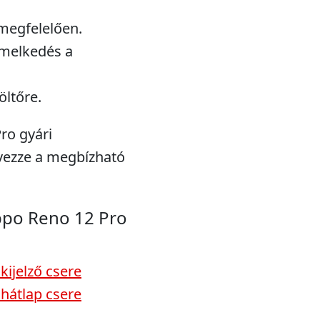
megfelelően.
emelkedés a
öltőre.
ro gyári
lvezze a megbízható
ppo Reno 12 Pro
kijelző csere
hátlap csere