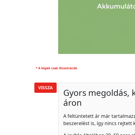
* A képek csak illusztrációk
VISSZA
Gyors megoldás, 
áron
A feltüntetett ár már tartalmazz
beszerelést is, így nincs rejtett 