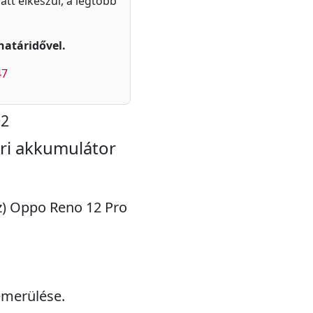
latt elkészül, a legtöbb
határidővel.
47
02
ri akkumulátor
(z) Oppo Reno 12 Pro
emerülése.