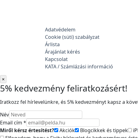
Adatvédelem
Cookie (süti) szabályzat
Árlista
Árajánlat kérés
Kapcsolat
KATA / Számlázási információ
×
5% kedvezmény feliratkozásért!
Iratkozz fel hírlevelünkre, és 5% kedvezményt kapsz a követ
Név
Email cím *
Miről kérsz értesítést?
Akciók
Blogcikkek és tippek
iP