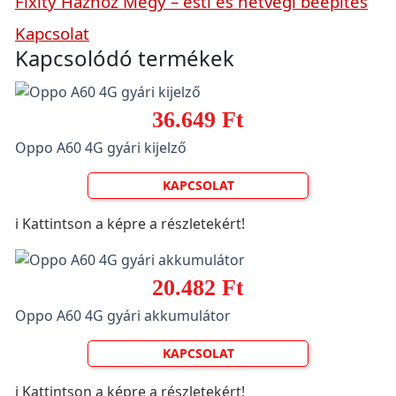
Fixity Házhoz Megy – esti és hétvégi beépítés
Kapcsolat
Kapcsolódó termékek
36.649 Ft
Oppo A60 4G gyári kijelző
KAPCSOLAT
ℹ️ Kattintson a képre a részletekért!
20.482 Ft
Oppo A60 4G gyári akkumulátor
KAPCSOLAT
ℹ️ Kattintson a képre a részletekért!