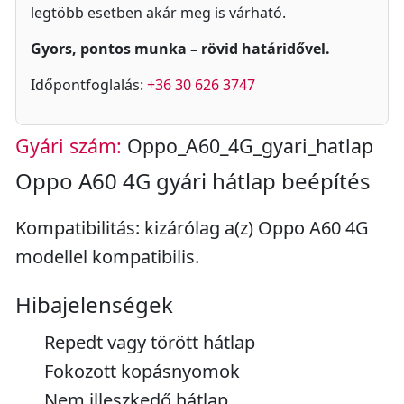
legtöbb esetben akár meg is várható.
Gyors, pontos munka – rövid határidővel.
Időpontfoglalás:
+36 30 626 3747
Gyári szám:
Oppo_A60_4G_gyari_hatlap
Oppo A60 4G gyári hátlap beépítés
Kompatibilitás: kizárólag a(z) Oppo A60 4G
modellel kompatibilis.
Hibajelenségek
Repedt vagy törött hátlap
Fokozott kopásnyomok
Nem illeszkedő hátlap