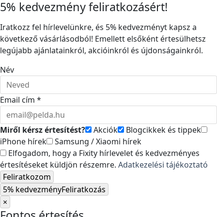
5% kedvezmény feliratkozásért!
Iratkozz fel hírlevelünkre, és 5% kedvezményt kapsz a
következő vásárlásodból! Emellett elsőként értesülhetsz
legújabb ajánlatainkról, akcióinkról és újdonságainkról.
Név
Email cím *
Miről kérsz értesítést?
Akciók
Blogcikkek és tippek
iPhone hírek
Samsung / Xiaomi hírek
Elfogadom, hogy a Fixity hírlevelet és kedvezményes
értesítéseket küldjön részemre.
Adatkezelési tájékoztató
Feliratkozom
5% kedvezmény
Feliratkozás
×
Fontos értesítés