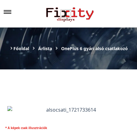
Főoldal
Árlista
OnePlus 6 gyári alsó csatlakozó
* A képek csak illusztrációk