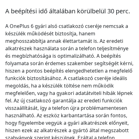
A beépítési idő általában körülbelül 30 perc.
A OnePlus 6 gyári alsó csatlakozó cseréje nemcsak a
készülék működését biztosítja, hanem
meghosszabbítja annak élettartamát is. Az eredeti
alkatrészek használata során a telefon teljesítménye
és megbízhatósága is optimalizálható. A beépítés
folyamata során érdemes szakember segítségét kérni,
hiszen a pontos beépítés elengedhetetlen a megfelelő
funkciók biztosításához. A csatlakozó cseréje ideális
megoldás, ha a készülék töltése nem működik
megfelelően, vagy ha gyakori adatátviteli hibák lépnek
fel. Az új csatlakozó garantálja az eredeti funkciók
visszaállítását, így a telefon újra problémamentesen
használható. Az eszköz karbantartása során fontos,
hogy figyelembe vegyük a gyári alkatrészek előnyeit,
hiszen ezek az alkatrészek a gyártó által megszabott
szabványok szerint készülnek. Ezáltal a telefon