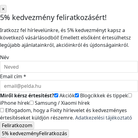
×
5% kedvezmény feliratkozásért!
Iratkozz fel hírlevelünkre, és 5% kedvezményt kapsz a
következő vásárlásodból! Emellett elsőként értesülhetsz
legújabb ajánlatainkról, akcióinkról és újdonságainkról.
Név
Email cím *
Miről kérsz értesítést?
Akciók
Blogcikkek és tippek
iPhone hírek
Samsung / Xiaomi hírek
Elfogadom, hogy a Fixity hírlevelet és kedvezményes
értesítéseket küldjön részemre.
Adatkezelési tájékoztató
Feliratkozom
5% kedvezmény
Feliratkozás