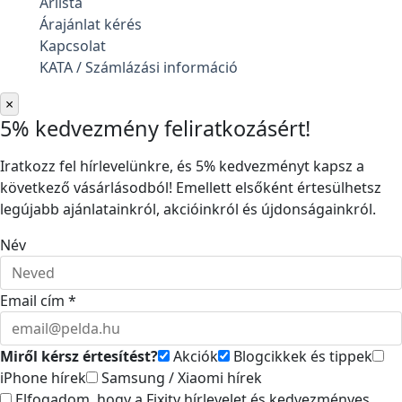
Árlista
Árajánlat kérés
Kapcsolat
KATA / Számlázási információ
×
5% kedvezmény feliratkozásért!
Iratkozz fel hírlevelünkre, és 5% kedvezményt kapsz a
következő vásárlásodból! Emellett elsőként értesülhetsz
legújabb ajánlatainkról, akcióinkról és újdonságainkról.
Név
Email cím *
Miről kérsz értesítést?
Akciók
Blogcikkek és tippek
iPhone hírek
Samsung / Xiaomi hírek
Elfogadom, hogy a Fixity hírlevelet és kedvezményes