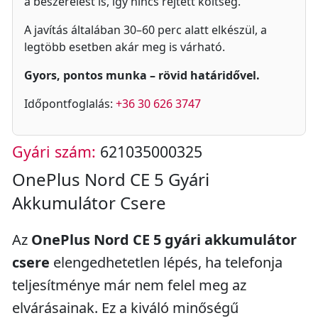
a beszerelést is, így nincs rejtett költség.
A javítás általában 30–60 perc alatt elkészül, a
legtöbb esetben akár meg is várható.
Gyors, pontos munka – rövid határidővel.
Időpontfoglalás:
+36 30 626 3747
Gyári szám:
621035000325
OnePlus Nord CE 5 Gyári
Akkumulátor Csere
Az
OnePlus Nord CE 5 gyári akkumulátor
csere
elengedhetetlen lépés, ha telefonja
teljesítménye már nem felel meg az
elvárásainak. Ez a kiváló minőségű