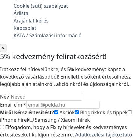
Cookie (süti) szabályzat
Árlista
Árajánlat kérés
Kapcsolat
KATA / Számlázási információ
×
5% kedvezmény feliratkozásért!
Iratkozz fel hírlevelünkre, és 5% kedvezményt kapsz a
következő vásárlásodból! Emellett elsőként értesülhetsz
legújabb ajánlatainkról, akcióinkról és újdonságainkról.
Név
Email cím *
Miről kérsz értesítést?
Akciók
Blogcikkek és tippek
iPhone hírek
Samsung / Xiaomi hírek
Elfogadom, hogy a Fixity hírlevelet és kedvezményes
értesítéseket küldjön részemre.
Adatkezelési tájékoztató