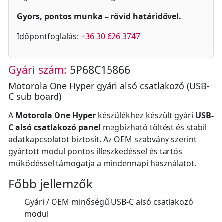
Gyors, pontos munka – rövid határidővel.
Időpontfoglalás:
+36 30 626 3747
Gyári szám:
5P68C15866
Motorola One Hyper gyári alsó csatlakozó (USB-
C sub board)
A
Motorola One Hyper
készülékhez készült gyári
USB-
C alsó csatlakozó panel
megbízható töltést és stabil
adatkapcsolatot biztosít. Az OEM szabvány szerint
gyártott modul pontos illeszkedéssel és tartós
működéssel támogatja a mindennapi használatot.
Főbb jellemzők
Gyári / OEM minőségű USB-C alsó csatlakozó
modul