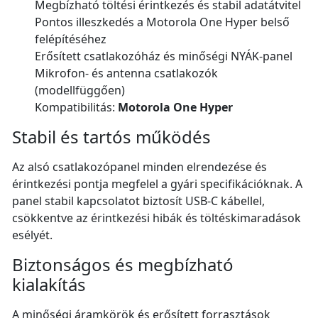
Megbízható töltési érintkezés és stabil adatátvitel
Pontos illeszkedés a Motorola One Hyper belső
felépítéséhez
Erősített csatlakozóház és minőségi NYÁK-panel
Mikrofon- és antenna csatlakozók
(modellfüggően)
Kompatibilitás:
Motorola One Hyper
Stabil és tartós működés
Az alsó csatlakozópanel minden elrendezése és
érintkezési pontja megfelel a gyári specifikációknak. A
panel stabil kapcsolatot biztosít USB-C kábellel,
csökkentve az érintkezési hibák és töltéskimaradások
esélyét.
Biztonságos és megbízható
kialakítás
A minőségi áramkörök és erősített forrasztások