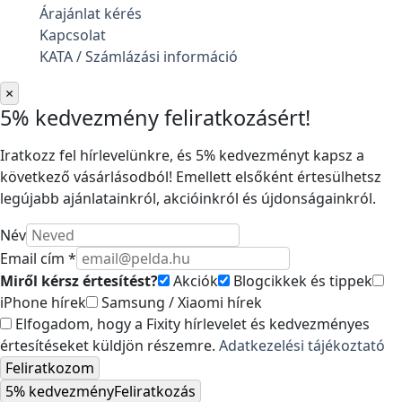
Árajánlat kérés
Kapcsolat
KATA / Számlázási információ
×
5% kedvezmény feliratkozásért!
Iratkozz fel hírlevelünkre, és 5% kedvezményt kapsz a
következő vásárlásodból! Emellett elsőként értesülhetsz
legújabb ajánlatainkról, akcióinkról és újdonságainkról.
Név
Email cím *
Miről kérsz értesítést?
Akciók
Blogcikkek és tippek
iPhone hírek
Samsung / Xiaomi hírek
Elfogadom, hogy a Fixity hírlevelet és kedvezményes
értesítéseket küldjön részemre.
Adatkezelési tájékoztató
Feliratkozom
5% kedvezmény
Feliratkozás