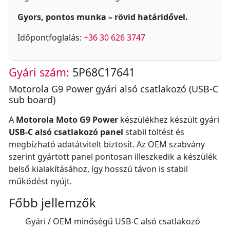
Gyors, pontos munka – rövid határidővel.
Időpontfoglalás:
+36 30 626 3747
Gyári szám:
5P68C17641
Motorola G9 Power gyári alsó csatlakozó (USB-C
sub board)
A
Motorola Moto G9 Power
készülékhez készült gyári
USB-C alsó csatlakozó panel
stabil töltést és
megbízható adatátvitelt biztosít. Az OEM szabvány
szerint gyártott panel pontosan illeszkedik a készülék
belső kialakításához, így hosszú távon is stabil
működést nyújt.
Főbb jellemzők
Gyári / OEM minőségű USB-C alsó csatlakozó