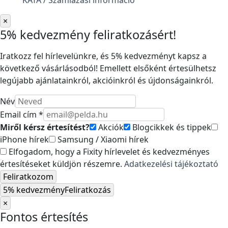
KATA / Számlázási információ
×
5% kedvezmény feliratkozásért!
Iratkozz fel hírlevelünkre, és 5% kedvezményt kapsz a
következő vásárlásodból! Emellett elsőként értesülhetsz
legújabb ajánlatainkról, akcióinkról és újdonságainkról.
Név
Email cím *
Miről kérsz értesítést?
Akciók
Blogcikkek és tippek
iPhone hírek
Samsung / Xiaomi hírek
Elfogadom, hogy a Fixity hírlevelet és kedvezményes
értesítéseket küldjön részemre.
Adatkezelési tájékoztató
Feliratkozom
5% kedvezmény
Feliratkozás
×
Fontos értesítés