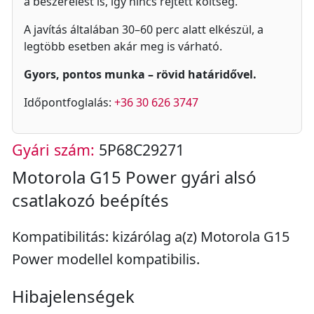
a beszerelést is, így nincs rejtett költség.
A javítás általában 30–60 perc alatt elkészül, a
legtöbb esetben akár meg is várható.
Gyors, pontos munka – rövid határidővel.
Időpontfoglalás:
+36 30 626 3747
Gyári szám:
5P68C29271
Motorola G15 Power gyári alsó
csatlakozó beépítés
Kompatibilitás: kizárólag a(z) Motorola G15
Power modellel kompatibilis.
Hibajelenségek