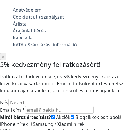
Adatvédelem
Cookie (süti) szabályzat
Árlista
Árajánlat kérés
Kapcsolat
KATA / Számlázási információ
×
5% kedvezmény feliratkozásért!
Iratkozz fel hírlevelünkre, és 5% kedvezményt kapsz a
következő vásárlásodból! Emellett elsőként értesülhetsz
legújabb ajánlatainkról, akcióinkról és újdonságainkról.
Név
Email cím *
Miről kérsz értesítést?
Akciók
Blogcikkek és tippek
iPhone hírek
Samsung / Xiaomi hírek