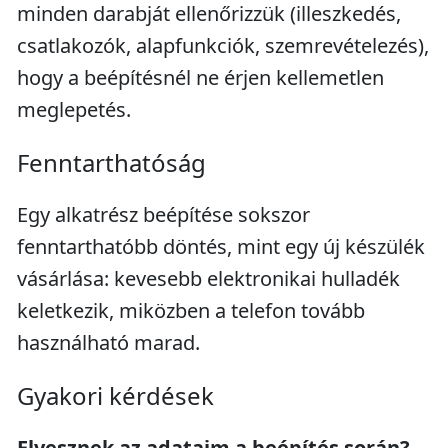
minden darabját ellenőrizzük (illeszkedés,
csatlakozók, alapfunkciók, szemrevételezés),
hogy a beépítésnél ne érjen kellemetlen
meglepetés.
Fenntarthatóság
Egy alkatrész beépítése sokszor
fenntarthatóbb döntés, mint egy új készülék
vásárlása: kevesebb elektronikai hulladék
keletkezik, miközben a telefon tovább
használható marad.
Gyakori kérdések
Elvesznek az adataim a beépítés során?