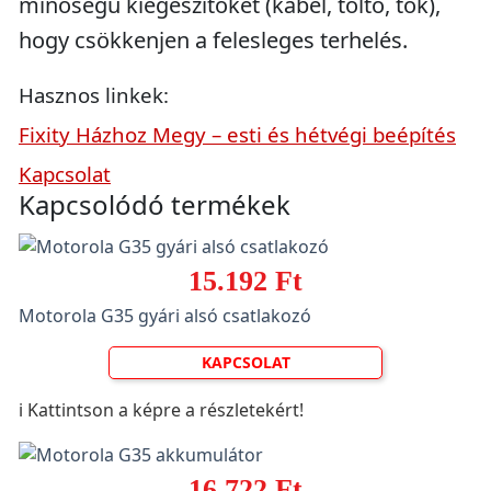
minőségű kiegészítőket (kábel, töltő, tok),
hogy csökkenjen a felesleges terhelés.
Hasznos linkek:
Fixity Házhoz Megy – esti és hétvégi beépítés
Kapcsolat
Kapcsolódó termékek
15.192 Ft
Motorola G35 gyári alsó csatlakozó
KAPCSOLAT
ℹ️ Kattintson a képre a részletekért!
16.722 Ft