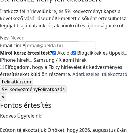
Iratkozz fel hírlevelünkre, és 5% kedvezményt kapsz a
következő vásárlásodból! Emellett elsőként értesülhetsz
legújabb ajánlatainkról, akcióinkról és újdonságainkról.
Név
Email cím *
Miről kérsz értesítést?
Akciók
Blogcikkek és tippek
iPhone hírek
Samsung / Xiaomi hírek
Elfogadom, hogy a Fixity hírlevelet és kedvezményes
értesítéseket küldjön részemre.
Adatkezelési tájékoztató
Feliratkozom
5% kedvezmény
Feliratkozás
×
Fontos értesítés
Kedves Ügyfeleink!
Ezúton tájékoztatjuk Önöket, hogy 2026. augusztus 8-án