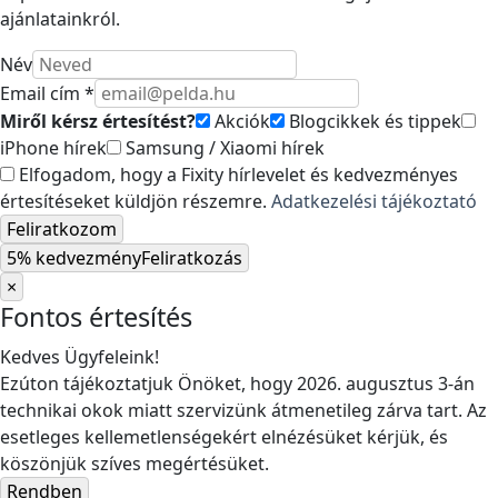
ajánlatainkról.
Név
Email cím *
Miről kérsz értesítést?
Akciók
Blogcikkek és tippek
iPhone hírek
Samsung / Xiaomi hírek
Elfogadom, hogy a Fixity hírlevelet és kedvezményes
értesítéseket küldjön részemre.
Adatkezelési tájékoztató
Feliratkozom
5% kedvezmény
Feliratkozás
×
Fontos értesítés
Kedves Ügyfeleink!
Ezúton tájékoztatjuk Önöket, hogy 2026. augusztus 3-án
technikai okok miatt szervizünk átmenetileg zárva tart. Az
esetleges kellemetlenségekért elnézésüket kérjük, és
köszönjük szíves megértésüket.
Rendben