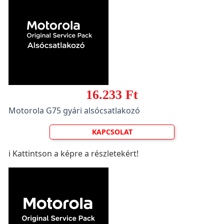
16.233 Ft
Motorola G75 gyári alsócsatlakozó
KAPCSOLAT
ℹ️ Kattintson a képre a részletekért!