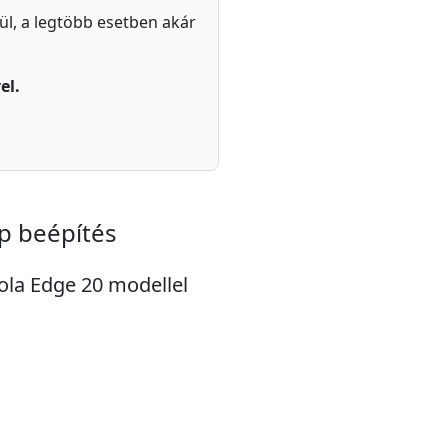
zül, a legtöbb esetben akár
el.
p beépítés
rola Edge 20 modellel