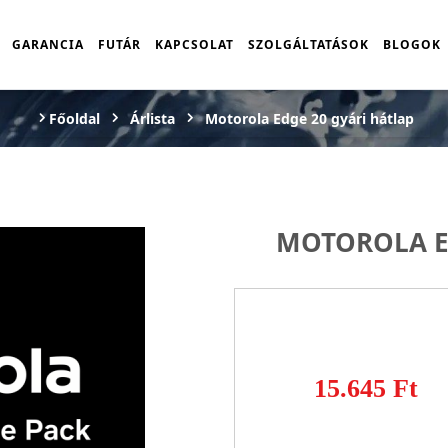
GARANCIA
FUTÁR
KAPCSOLAT
SZOLGÁLTATÁSOK
BLOGOK
Főoldal
Árlista
Motorola Edge 20 gyári hátlap
MOTOROLA E
15.645 Ft