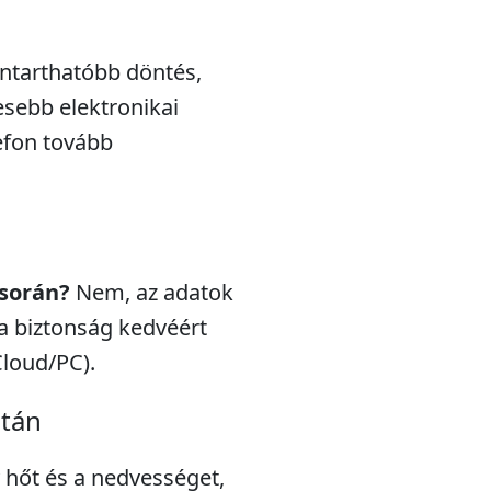
nntarthatóbb döntés,
esebb elektronikai
efon tovább
 során?
Nem, az adatok
a biztonság kedvéért
Cloud/PC).
után
 hőt és a nedvességet,