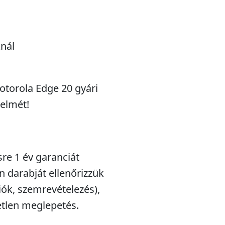
nál
otorola Edge 20 gyári
delmét!
sre 1 év garanciát
n darabját ellenőrizzük
iók, szemrevételezés),
etlen meglepetés.