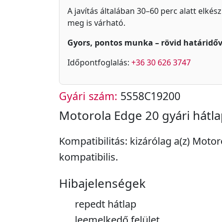
A javítás általában 30–60 perc alatt elkés
meg is várható.
Gyors, pontos munka – rövid határidőv
Időpontfoglalás:
+36 30 626 3747
Gyári szám:
5S58C19200
Motorola Edge 20 gyári hátla
Kompatibilitás: kizárólag a(z) Moto
kompatibilis.
Hibajelenségek
repedt hátlap
leemelkedő felület