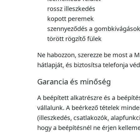
rossz illeszkedés
kopott peremek
szennyeződés a gombkivágások
törött rögzítő fülek
Ne habozzon, szerezze be most a M
hátlapját, és biztosítsa telefonja vé
Garancia és minőség
A beépített alkatrészre és a beépíté
vállalunk. A beérkező tételek minde
(illeszkedés, csatlakozók, alapfunkc
hogy a beépítésnél ne érjen kellem