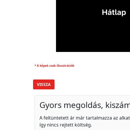
* A képek csak illusztrációk
VISSZA
Gyors megoldás, kiszám
A feltüntetett ár már tartalmazza az alkat
így nincs rejtett költség.