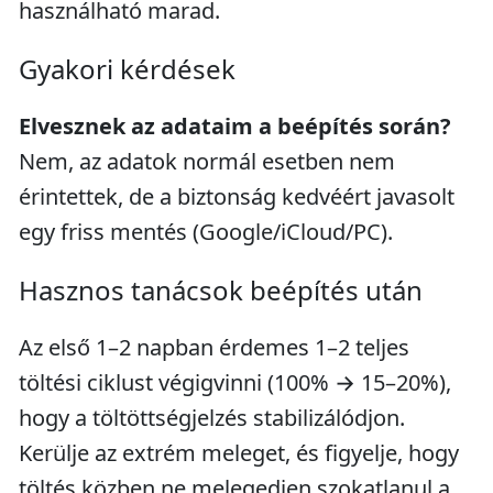
használható marad.
Gyakori kérdések
Elvesznek az adataim a beépítés során?
Nem, az adatok normál esetben nem
érintettek, de a biztonság kedvéért javasolt
egy friss mentés (Google/iCloud/PC).
Hasznos tanácsok beépítés után
Az első 1–2 napban érdemes 1–2 teljes
töltési ciklust végigvinni (100% → 15–20%),
hogy a töltöttségjelzés stabilizálódjon.
Kerülje az extrém meleget, és figyelje, hogy
töltés közben ne melegedjen szokatlanul a