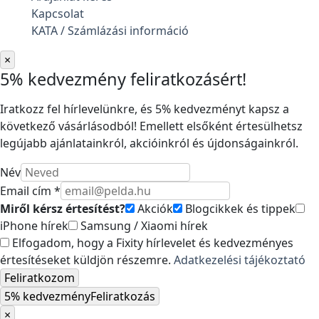
Kapcsolat
KATA / Számlázási információ
×
5% kedvezmény feliratkozásért!
Iratkozz fel hírlevelünkre, és 5% kedvezményt kapsz a
következő vásárlásodból! Emellett elsőként értesülhetsz
legújabb ajánlatainkról, akcióinkról és újdonságainkról.
Név
Email cím *
Miről kérsz értesítést?
Akciók
Blogcikkek és tippek
iPhone hírek
Samsung / Xiaomi hírek
Elfogadom, hogy a Fixity hírlevelet és kedvezményes
értesítéseket küldjön részemre.
Adatkezelési tájékoztató
Feliratkozom
5% kedvezmény
Feliratkozás
×