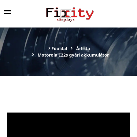
Főoldal
Árlista
Motorola E22s gyári akkumulátor