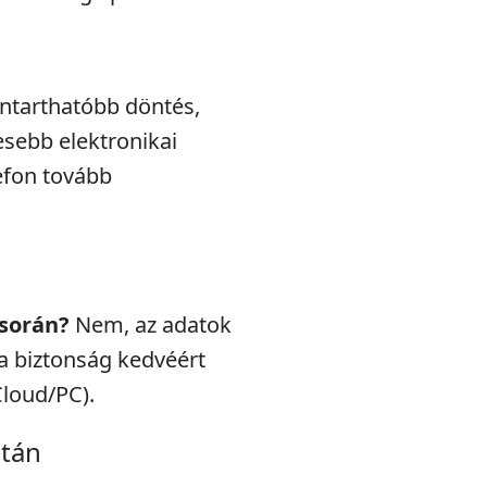
nntarthatóbb döntés,
esebb elektronikai
efon tovább
 során?
Nem, az adatok
a biztonság kedvéért
Cloud/PC).
után