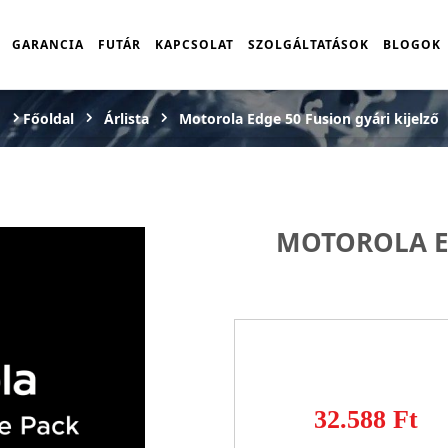
GARANCIA
FUTÁR
KAPCSOLAT
SZOLGÁLTATÁSOK
BLOGOK
Főoldal
Árlista
Motorola Edge 50 Fusion gyári kijelző
MOTOROLA E
32.588 Ft