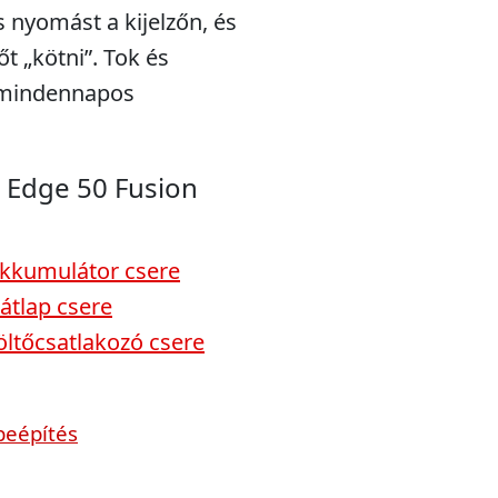
s nyomást a kijelzőn, és
t „kötni”. Tok és
a mindennapos
 Edge 50 Fusion
akkumulátor csere
átlap csere
öltőcsatlakozó csere
beépítés