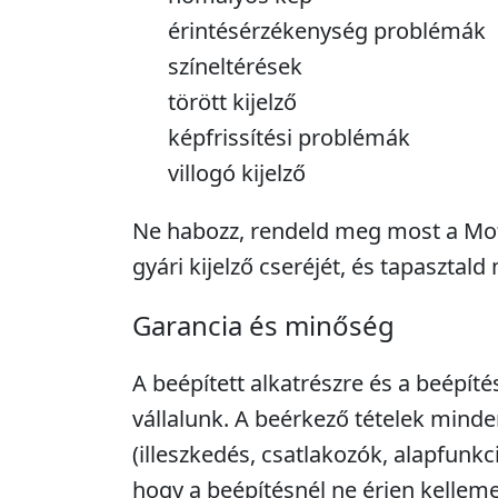
érintésérzékenység problémák
színeltérések
törött kijelző
képfrissítési problémák
villogó kijelző
Ne habozz, rendeld meg most a Mot
gyári kijelző cseréjét, és tapasztal
Garancia és minőség
A beépített alkatrészre és a beépíté
vállalunk. A beérkező tételek minde
(illeszkedés, csatlakozók, alapfunkc
hogy a beépítésnél ne érjen kellem