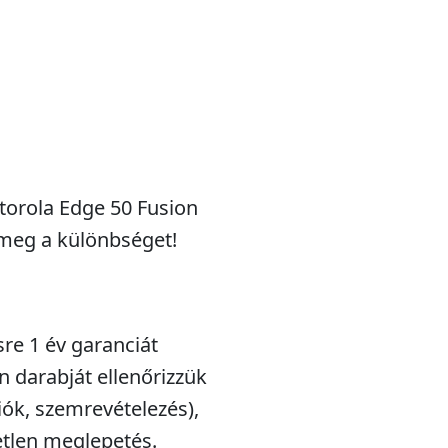
orola Edge 50 Fusion
d meg a különbséget!
sre 1 év garanciát
n darabját ellenőrizzük
iók, szemrevételezés),
etlen meglepetés.