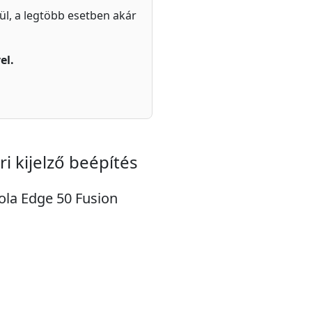
zül, a legtöbb esetben akár
el.
i kijelző beépítés
rola Edge 50 Fusion