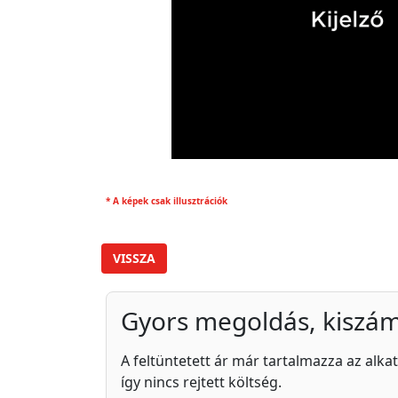
* A képek csak illusztrációk
VISSZA
Gyors megoldás, kiszám
A feltüntetett ár már tartalmazza az alkat
így nincs rejtett költség.