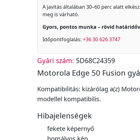
A javítás általában 30–60 perc alatt elkés
meg is várható.
Gyors, pontos munka – rövid határidőv
Időpontfoglalás:
+36 30 626 3747
Gyári szám:
5D68C24359
Motorola Edge 50 Fusion gyár
Kompatibilitás: kizárólag a(z) Moto
modellel kompatibilis.
Hibajelenségek
fekete képernyő
homályos kép