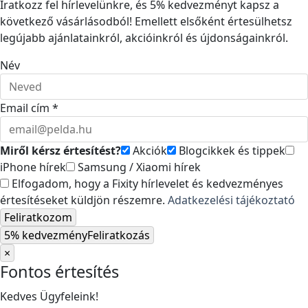
Iratkozz fel hírlevelünkre, és 5% kedvezményt kapsz a
következő vásárlásodból! Emellett elsőként értesülhetsz
legújabb ajánlatainkról, akcióinkról és újdonságainkról.
Név
Email cím *
Miről kérsz értesítést?
Akciók
Blogcikkek és tippek
iPhone hírek
Samsung / Xiaomi hírek
Elfogadom, hogy a Fixity hírlevelet és kedvezményes
értesítéseket küldjön részemre.
Adatkezelési tájékoztató
Feliratkozom
5% kedvezmény
Feliratkozás
×
Fontos értesítés
Kedves Ügyfeleink!