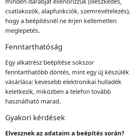
minden darabját ellenőrizzük (illeszkedés,
csatlakozók, alapfunkciók, szemrevételezés),
hogy a beépítésnél ne érjen kellemetlen
meglepetés.
Fenntarthatóság
Egy alkatrész beépítése sokszor
fenntarthatóbb döntés, mint egy új készülék
vásárlása: kevesebb elektronikai hulladék
keletkezik, miközben a telefon tovább
használható marad.
Gyakori kérdések
Elvesznek az adataim a beépítés során?