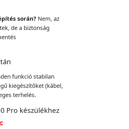
építés során?
Nem, az
ek, de a biztonság
mentés
után
nden funkció stabilan
gű kiegészítőket (kábel,
leges terhelés.
0 Pro készülékhez
re