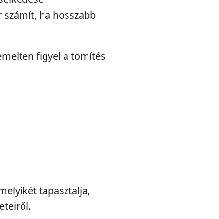
r számít, ha hosszabb
emelten figyel a tömítés
melyikét tapasztalja,
teiről.