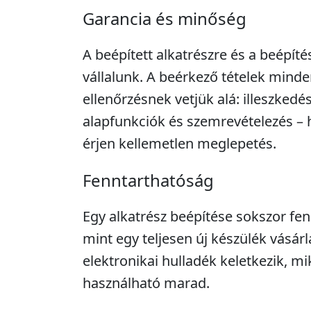
Garancia és minőség
A beépített alkatrészre és a beépíté
vállalunk. A beérkező tételek minde
ellenőrzésnek vetjük alá: illeszkedé
alapfunkciók és szemrevételezés – 
érjen kellemetlen meglepetés.
Fenntarthatóság
Egy alkatrész beépítése sokszor fe
mint egy teljesen új készülék vásár
elektronikai hulladék keletkezik, m
használható marad.