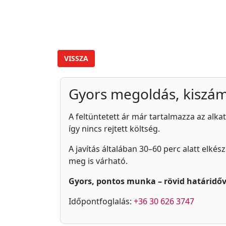
VISSZA
Gyors megoldás, kiszám
A feltüntetett ár már tartalmazza az alkat
így nincs rejtett költség.
A javítás általában 30–60 perc alatt elkés
meg is várható.
Gyors, pontos munka – rövid határidőv
Időpontfoglalás:
+36 30 626 3747