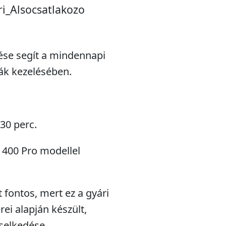
i_Alsocsatlakozo
tése segít a mindennapi
ák kezelésében.
 30 perc.
r 400 Pro modellel
fontos, mert ez a gyári
ei alapján készült,
iselkedése