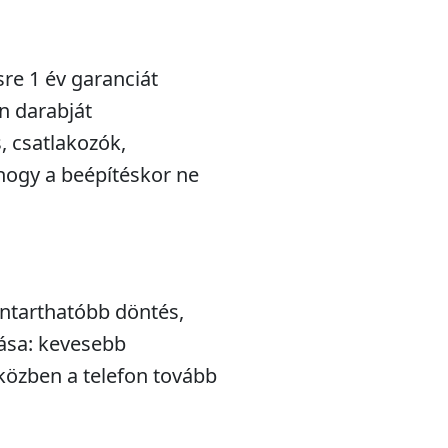
sre 1 év garanciát
n darabját
s, csatlakozók,
hogy a beépítéskor ne
nntarthatóbb döntés,
lása: kevesebb
iközben a telefon tovább