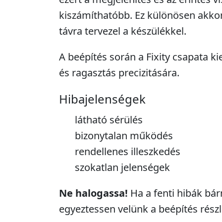
kiszámíthatóbb. Ez különösen akko
távra tervezel a készülékkel.
A beépítés során a Fixity csapata ki
és ragasztás precizitására.
Hibajelenségek
látható sérülés
bizonytalan működés
rendellenes illeszkedés
szokatlan jelenségek
Ne halogassa!
Ha a fenti hibák bár
egyeztessen velünk a beépítés részle