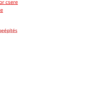
or csere
re
beépítés