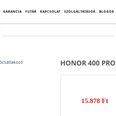
GARANCIA
FUTÁR
KAPCSOLAT
SZOLGÁLTATÁSOK
BLOGOK
Főoldal
Árlista
Honor 400 Pro Gyári Alsócsatlakozó
HONOR 400 PRO
15.878 Ft