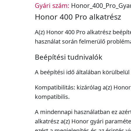
Gyári szám:
Honor_400_Pro_Gyar
Honor 400 Pro alkatrész
A(z) Honor 400 Pro alkatrész beépí
használat során felmerülő problém
Beépítési tudnivalók
A beépítési idő általában körülbelül
Kompatibilitás: kizárólag a(z) Hono
kompatibilis.
A mindennapi használatban ez azért 
alkatrész a(z) Honor gyári paraméter
ezért a megjelenítés és az érintés v