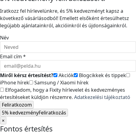
Iratkozz fel hírlevelünkre, és 5% kedvezményt kapsz a
következő vásárlásodból! Emellett elsőként értesülhetsz
legújabb ajánlatainkról, akcióinkról és újdonságainkról.
Név
Email cím *
Miről kérsz értesítést?
Akciók
Blogcikkek és tippek
iPhone hírek
Samsung / Xiaomi hírek
Elfogadom, hogy a Fixity hírlevelet és kedvezményes
értesítéseket küldjön részemre.
Adatkezelési tájékoztató
Feliratkozom
5% kedvezmény
Feliratkozás
×
Fontos értesítés