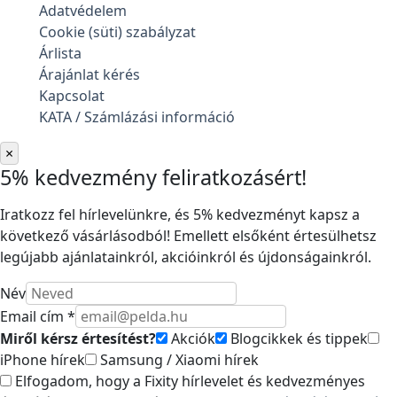
Adatvédelem
Cookie (süti) szabályzat
Árlista
Árajánlat kérés
Kapcsolat
KATA / Számlázási információ
×
5% kedvezmény feliratkozásért!
Iratkozz fel hírlevelünkre, és 5% kedvezményt kapsz a
következő vásárlásodból! Emellett elsőként értesülhetsz
legújabb ajánlatainkról, akcióinkról és újdonságainkról.
Név
Email cím *
Miről kérsz értesítést?
Akciók
Blogcikkek és tippek
iPhone hírek
Samsung / Xiaomi hírek
Elfogadom, hogy a Fixity hírlevelet és kedvezményes