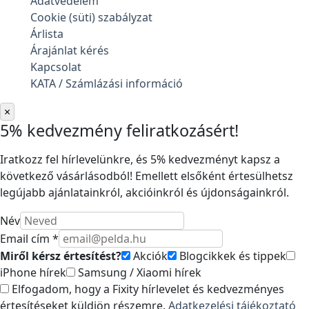
Adatvédelem
Cookie (süti) szabályzat
Árlista
Árajánlat kérés
Kapcsolat
KATA / Számlázási információ
×
5% kedvezmény feliratkozásért!
Iratkozz fel hírlevelünkre, és 5% kedvezményt kapsz a
következő vásárlásodból! Emellett elsőként értesülhetsz
legújabb ajánlatainkról, akcióinkról és újdonságainkról.
Név
Email cím *
Miről kérsz értesítést?
Akciók
Blogcikkek és tippek
iPhone hírek
Samsung / Xiaomi hírek
Elfogadom, hogy a Fixity hírlevelet és kedvezményes
értesítéseket küldjön részemre.
Adatkezelési tájékoztató