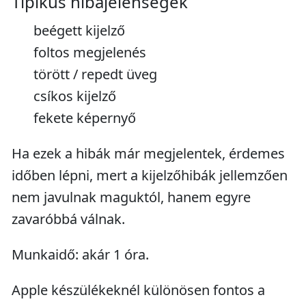
Tipikus hibajelenségek
beégett kijelző
foltos megjelenés
törött / repedt üveg
csíkos kijelző
fekete képernyő
Ha ezek a hibák már megjelentek, érdemes
időben lépni, mert a kijelzőhibák jellemzően
nem javulnak maguktól, hanem egyre
zavaróbbá válnak.
Munkaidő: akár 1 óra.
Apple készülékeknél különösen fontos a