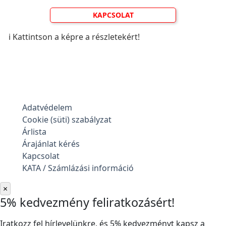
KAPCSOLAT
ℹ️ Kattintson a képre a részletekért!
Adatvédelem
Cookie (süti) szabályzat
Árlista
Árajánlat kérés
Kapcsolat
KATA / Számlázási információ
×
5% kedvezmény feliratkozásért!
Iratkozz fel hírlevelünkre, és 5% kedvezményt kapsz a