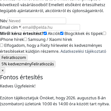
következő vásárlásodból! Emellett elsőként értesülhetsz
legújabb ajánlatainkról, akcióinkról és újdonságainkról.
Név
Email cím *
Miről kérsz értesítést?
Akciók
Blogcikkek és tippek
iPhone hírek
Samsung / Xiaomi hírek
Elfogadom, hogy a Fixity hírlevelet és kedvezményes
értesítéseket küldjön részemre.
Adatkezelési tájékoztató
Feliratkozom
5% kedvezmény
Feliratkozás
×
Fontos értesítés
Kedves Ügyfeleink!
Ezúton tájékoztatjuk Önöket, hogy 2026. augusztus 8-án
(szombaton) üzletünk 10:00 és 14:00 óra között tart nyitva.