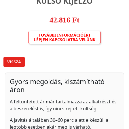
KÜLSŐ KIJELZŐ
42.816 Ft
TOVÁBBI INFORMÁCIÓÉRT
LÉPJEN KAPCSOLATBA VELÜNK
VISSZA
Gyors megoldás, kiszámítható
áron
A feltüntetett ár már tartalmazza az alkatrészt és
a beszerelést is, így nincs rejtett költség.
A javítás általában 30–60 perc alatt elkészül, a
legtöbb esetben akár meg is várható.