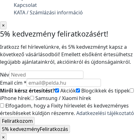
Kapcsolat
KATA / Számlázási információ
×
5% kedvezmény feliratkozásért!
Iratkozz fel hírlevelünkre, és 5% kedvezményt kapsz a
következő vásárlásodból! Emellett elsőként értesülhetsz
legújabb ajánlatainkról, akcióinkról és újdonságainkról.
Név
Email cím *
Miről kérsz értesítést?
Akciók
Blogcikkek és tippek
iPhone hírek
Samsung / Xiaomi hírek
Elfogadom, hogy a Fixity hírlevelet és kedvezményes
értesítéseket küldjön részemre.
Adatkezelési tájékoztató
Feliratkozom
5% kedvezmény
Feliratkozás
×