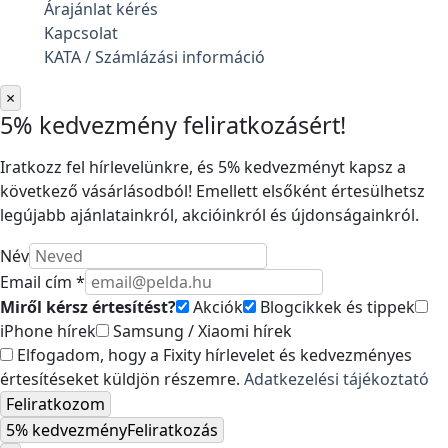
Árajánlat kérés
Kapcsolat
KATA / Számlázási információ
×
5% kedvezmény feliratkozásért!
Iratkozz fel hírlevelünkre, és 5% kedvezményt kapsz a
következő vásárlásodból! Emellett elsőként értesülhetsz
legújabb ajánlatainkról, akcióinkról és újdonságainkról.
Név
Email cím *
Miről kérsz értesítést?
Akciók
Blogcikkek és tippek
iPhone hírek
Samsung / Xiaomi hírek
Elfogadom, hogy a Fixity hírlevelet és kedvezményes
értesítéseket küldjön részemre.
Adatkezelési tájékoztató
Feliratkozom
5% kedvezmény
Feliratkozás