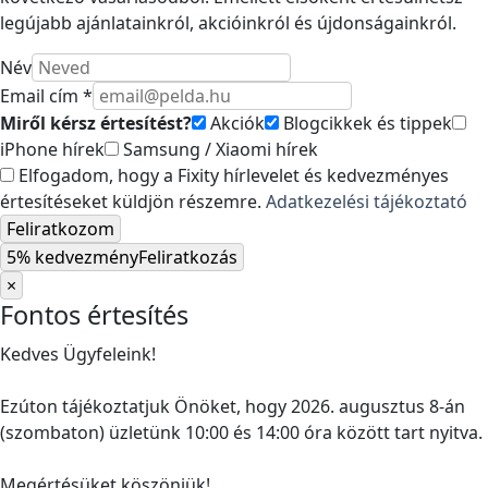
legújabb ajánlatainkról, akcióinkról és újdonságainkról.
Név
Email cím *
Miről kérsz értesítést?
Akciók
Blogcikkek és tippek
iPhone hírek
Samsung / Xiaomi hírek
Elfogadom, hogy a Fixity hírlevelet és kedvezményes
értesítéseket küldjön részemre.
Adatkezelési tájékoztató
Feliratkozom
5% kedvezmény
Feliratkozás
×
Fontos értesítés
Kedves Ügyfeleink!
Ezúton tájékoztatjuk Önöket, hogy 2026. augusztus 8-án
(szombaton) üzletünk 10:00 és 14:00 óra között tart nyitva.
Megértésüket köszönjük!