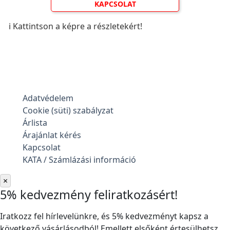
KAPCSOLAT
ℹ️ Kattintson a képre a részletekért!
Adatvédelem
Cookie (süti) szabályzat
Árlista
Árajánlat kérés
Kapcsolat
KATA / Számlázási információ
×
5% kedvezmény feliratkozásért!
Iratkozz fel hírlevelünkre, és 5% kedvezményt kapsz a
következő vásárlásodból! Emellett elsőként értesülhetsz