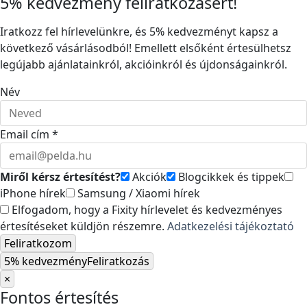
5% kedvezmény feliratkozásért!
Iratkozz fel hírlevelünkre, és 5% kedvezményt kapsz a
következő vásárlásodból! Emellett elsőként értesülhetsz
legújabb ajánlatainkról, akcióinkról és újdonságainkról.
Név
Email cím *
Miről kérsz értesítést?
Akciók
Blogcikkek és tippek
iPhone hírek
Samsung / Xiaomi hírek
Elfogadom, hogy a Fixity hírlevelet és kedvezményes
értesítéseket küldjön részemre.
Adatkezelési tájékoztató
Feliratkozom
5% kedvezmény
Feliratkozás
×
Fontos értesítés