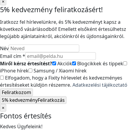
×
5% kedvezmény feliratkozásért!
Iratkozz fel hírlevelünkre, és 5% kedvezményt kapsz a
következő vásárlásodból! Emellett elsőként értesülhetsz
legújabb ajánlatainkról, akcióinkról és újdonságainkról.
Név
Email cím *
Miről kérsz értesítést?
Akciók
Blogcikkek és tippek
iPhone hírek
Samsung / Xiaomi hírek
Elfogadom, hogy a Fixity hírlevelet és kedvezményes
értesítéseket küldjön részemre.
Adatkezelési tájékoztató
Feliratkozom
5% kedvezmény
Feliratkozás
×
Fontos értesítés
Kedves Ügyfeleink!