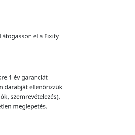
átogasson el a Fixity
sre 1 év garanciát
n darabját ellenőrizzük
iók, szemrevételezés),
etlen meglepetés.