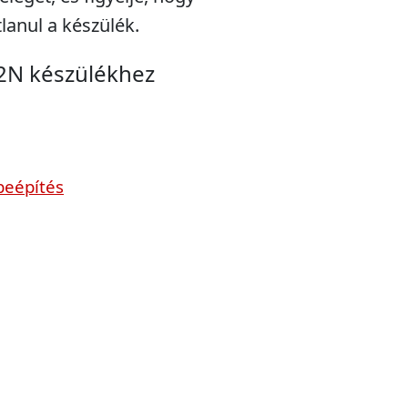
lanul a készülék.
2N készülékhez
beépítés