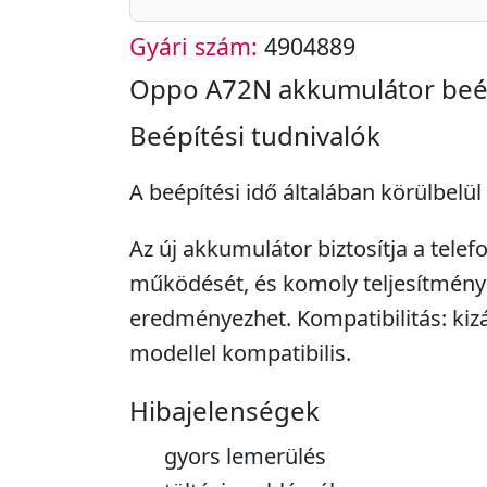
Gyári szám:
4904889
Oppo A72N akkumulátor beé
Beépítési tudnivalók
A beépítési idő általában körülbelül
Az új akkumulátor biztosítja a tele
működését, és komoly teljesítmén
eredményezhet. Kompatibilitás: kiz
modellel kompatibilis.
Hibajelenségek
gyors lemerülés