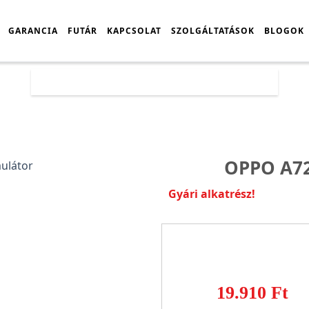
GARANCIA
FUTÁR
KAPCSOLAT
SZOLGÁLTATÁSOK
BLOGOK
Főoldal
Árlista
Oppo A72N akkumulátor
OPPO A7
Gyári alkatrész!
19.910 Ft