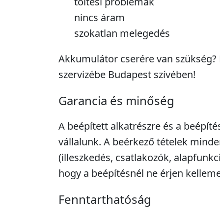
töltési problémák
nincs áram
szokatlan melegedés
Akkumulátor cserére van szükség? L
szervizébe Budapest szívében!
Garancia és minőség
A beépített alkatrészre és a beépíté
vállalunk. A beérkező tételek minde
(illeszkedés, csatlakozók, alapfunkc
hogy a beépítésnél ne érjen kellem
Fenntarthatóság