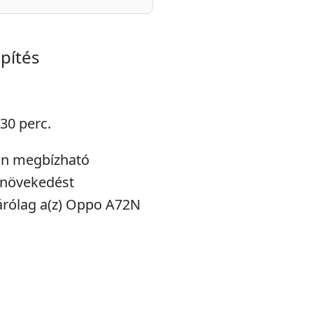
pítés
 30 perc.
fon megbízható
ynövekedést
árólag a(z) Oppo A72N