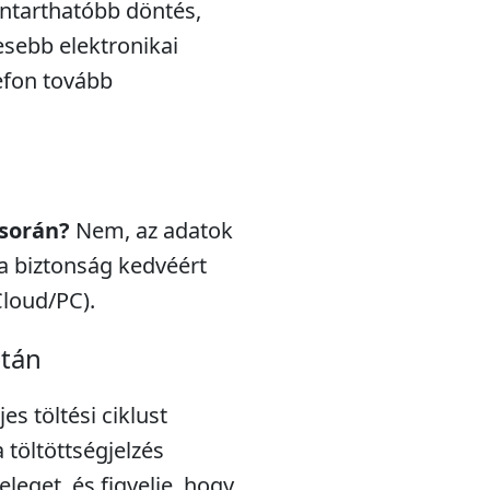
nntarthatóbb döntés,
esebb elektronikai
efon tovább
 során?
Nem, az adatok
a biztonság kedvéért
Cloud/PC).
után
s töltési ciklust
töltöttségjelzés
eleget, és figyelje, hogy