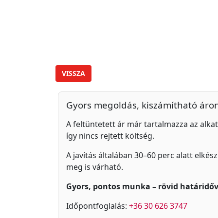
VISSZA
Gyors megoldás, kiszámítható áro
A feltüntetett ár már tartalmazza az alkat
így nincs rejtett költség.
A javítás általában 30–60 perc alatt elkés
meg is várható.
Gyors, pontos munka – rövid határidőv
Időpontfoglalás:
+36 30 626 3747