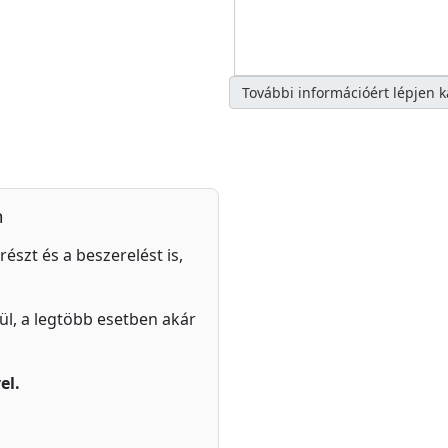
További információért lépjen 
n
részt és a beszerelést is,
zül, a legtöbb esetben akár
el.