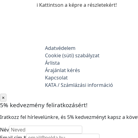
ℹ️ Kattintson a képre a részletekért!
Adatvédelem
Cookie (süti) szabályzat
Árlista
Árajánlat kérés
Kapcsolat
KATA / Számlázási információ
×
5% kedvezmény feliratkozásért!
Iratkozz fel hírlevelünkre, és 5% kedvezményt kapsz a követ
Név
Email cím *