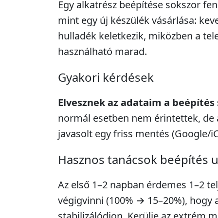
Egy alkatrész beépítése sokszor fe
mint egy új készülék vásárlása: kev
hulladék keletkezik, miközben a tel
használható marad.
Gyakori kérdések
Elvesznek az adataim a beépítés
normál esetben nem érintettek, de 
javasolt egy friss mentés (Google/i
Hasznos tanácsok beépítés 
Az első 1–2 napban érdemes 1–2 telje
végigvinni (100% → 15–20%), hogy a 
stabilizálódjon. Kerülje az extrém m