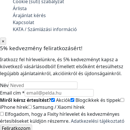
Cookie (süti) szabályzat
Árlista
Árajánlat kérés
Kapcsolat
KATA / Számlázási információ
×
5% kedvezmény feliratkozásért!
Iratkozz fel hírlevelünkre, és 5% kedvezményt kapsz a
következő vásárlásodból! Emellett elsőként értesülhetsz
legújabb ajánlatainkról, akcióinkról és újdonságainkról.
Név
Email cím *
Miről kérsz értesítést?
Akciók
Blogcikkek és tippek
iPhone hírek
Samsung / Xiaomi hírek
Elfogadom, hogy a Fixity hírlevelet és kedvezményes
értesítéseket küldjön részemre.
Adatkezelési tájékoztató
Feliratkozom