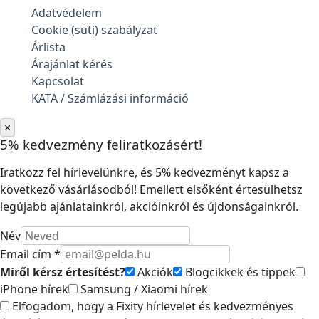
Adatvédelem
Cookie (süti) szabályzat
Árlista
Árajánlat kérés
Kapcsolat
KATA / Számlázási információ
×
5% kedvezmény feliratkozásért!
Iratkozz fel hírlevelünkre, és 5% kedvezményt kapsz a
következő vásárlásodból! Emellett elsőként értesülhetsz
legújabb ajánlatainkról, akcióinkról és újdonságainkról.
Név
Email cím *
Miről kérsz értesítést?
Akciók
Blogcikkek és tippek
iPhone hírek
Samsung / Xiaomi hírek
Elfogadom, hogy a Fixity hírlevelet és kedvezményes