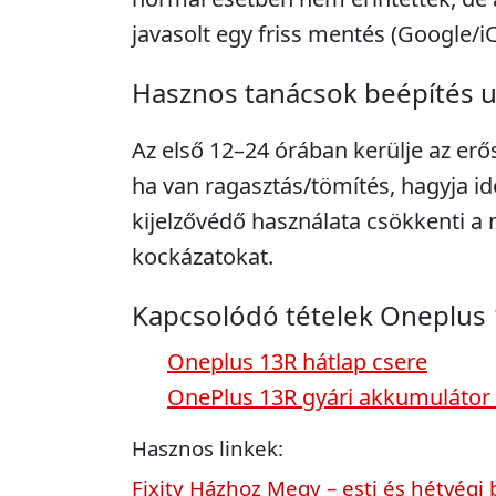
javasolt egy friss mentés (Google/i
Hasznos tanácsok beépítés 
Az első 12–24 órában kerülje az erő
ha van ragasztás/tömítés, hagyja idő
kijelzővédő használata csökkenti 
kockázatokat.
Kapcsolódó tételek Oneplus
Oneplus 13R hátlap csere
OnePlus 13R gyári akkumulátor
Hasznos linkek:
Fixity Házhoz Megy – esti és hétvégi 