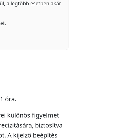
zül, a legtöbb esetben akár
el.
1 óra.
rei különös figyelmet
ecizitására, biztosítva
. A kijelző beépítés