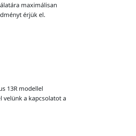
álatára maximálisan
edményt érjük el.
lus 13R modellel
l velünk a kapcsolatot a