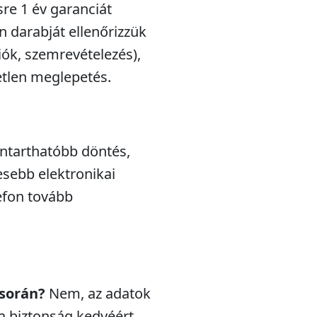
sre 1 év garanciát
n darabját ellenőrizzük
iók, szemrevételezés),
etlen meglepetés.
nntarthatóbb döntés,
esebb elektronikai
efon tovább
 során?
Nem, az adatok
a biztonság kedvéért