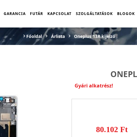
GARANCIA
FUTÁR
KAPCSOLAT
SZOLGÁLTATÁSOK
BLOGOK
Főoldal
Árlista
Oneplus 13R kijelző
ONEPL
Gyári alkatrész!
80.102 Ft