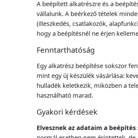
A beépített alkatrészre és a beépíté
vállalunk. A beérkező tételek minde
(illeszkedés, csatlakozók, alapfunkc
hogy a beépítésnél ne érjen kellem
Fenntarthatóság
Egy alkatrész beépítése sokszor fe
mint egy új készülék vásárlása: kev
hulladék keletkezik, miközben a tel
használható marad.
Gyakori kérdések
Elvesznek az adataim a beépítés
normál esetben nem érintettek, de 