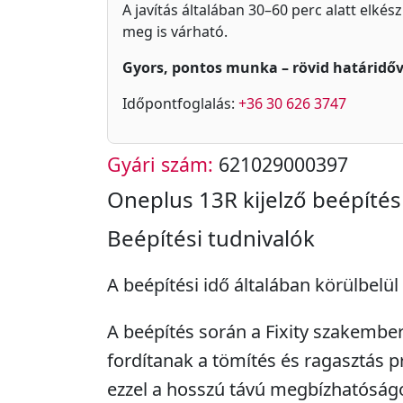
A javítás általában 30–60 perc alatt elkés
meg is várható.
Gyors, pontos munka – rövid határidőv
Időpontfoglalás:
+36 30 626 3747
Gyári szám:
621029000397
Oneplus 13R kijelző beépítés
Beépítési tudnivalók
A beépítési idő általában körülbelül 
A beépítés során a Fixity szakembe
fordítanak a tömítés és ragasztás pr
ezzel a hosszú távú megbízhatóságot