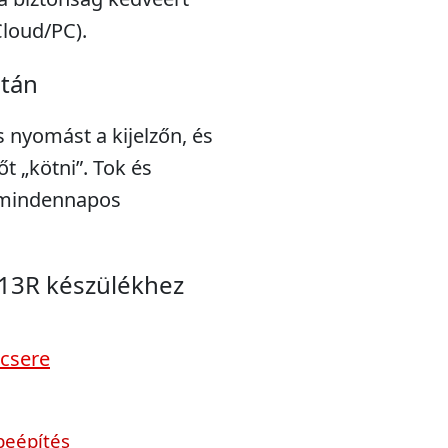
Cloud/PC).
után
s nyomást a kijelzőn, és
t „kötni”. Tok és
a mindennapos
 13R készülékhez
 csere
beépítés