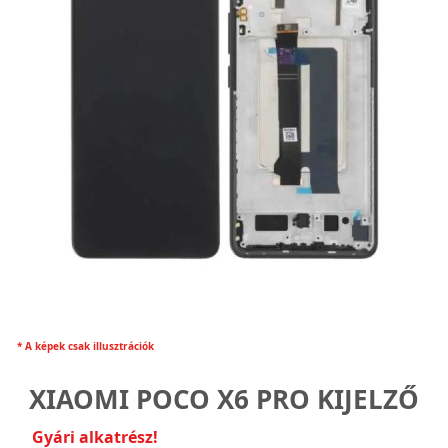
* A képek csak illusztrációk
XIAOMI POCO X6 PRO KIJELZŐ
Gyári alkatrész!