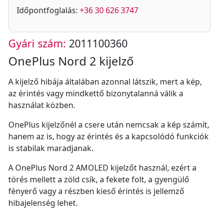
Időpontfoglalás:
+36 30 626 3747
Gyári szám:
2011100360
OnePlus Nord 2 kijelző
A kijelző hibája általában azonnal látszik, mert a kép,
az érintés vagy mindkettő bizonytalanná válik a
használat közben.
OnePlus kijelzőnél a csere után nemcsak a kép számít,
hanem az is, hogy az érintés és a kapcsolódó funkciók
is stabilak maradjanak.
A OnePlus Nord 2 AMOLED kijelzőt használ, ezért a
törés mellett a zöld csík, a fekete folt, a gyengülő
fényerő vagy a részben kieső érintés is jellemző
hibajelenség lehet.