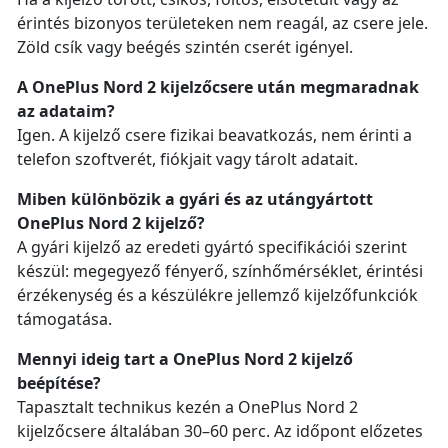
érintés bizonyos területeken nem reagál, az csere jele.
Zöld csík vagy beégés szintén cserét igényel.
A OnePlus Nord 2 kijelzőcsere után megmaradnak
az adataim?
Igen. A kijelző csere fizikai beavatkozás, nem érinti a
telefon szoftverét, fiókjait vagy tárolt adatait.
Miben különbözik a gyári és az utángyártott
OnePlus Nord 2 kijelző?
A gyári kijelző az eredeti gyártó specifikációi szerint
készül: megegyező fényerő, színhőmérséklet, érintési
érzékenység és a készülékre jellemző kijelzőfunkciók
támogatása.
Mennyi ideig tart a OnePlus Nord 2 kijelző
beépítése?
Tapasztalt technikus kezén a OnePlus Nord 2
kijelzőcsere általában 30–60 perc. Az időpont előzetes