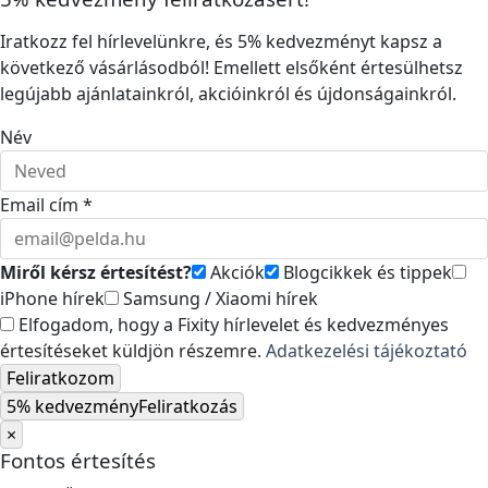
Iratkozz fel hírlevelünkre, és 5% kedvezményt kapsz a
következő vásárlásodból! Emellett elsőként értesülhetsz
legújabb ajánlatainkról, akcióinkról és újdonságainkról.
Név
Email cím *
Miről kérsz értesítést?
Akciók
Blogcikkek és tippek
iPhone hírek
Samsung / Xiaomi hírek
Elfogadom, hogy a Fixity hírlevelet és kedvezményes
értesítéseket küldjön részemre.
Adatkezelési tájékoztató
Feliratkozom
5% kedvezmény
Feliratkozás
×
Fontos értesítés