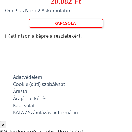
20.082 Ft
OnePlus Nord 2 Akkumulátor
KAPCSOLAT
ℹ️ Kattintson a képre a részletekért!
Adatvédelem
Cookie (süti) szabályzat
Árlista
Árajánlat kérés
Kapcsolat
KATA / Számlázási információ
×
5% kedvezmény feliratkozásért!