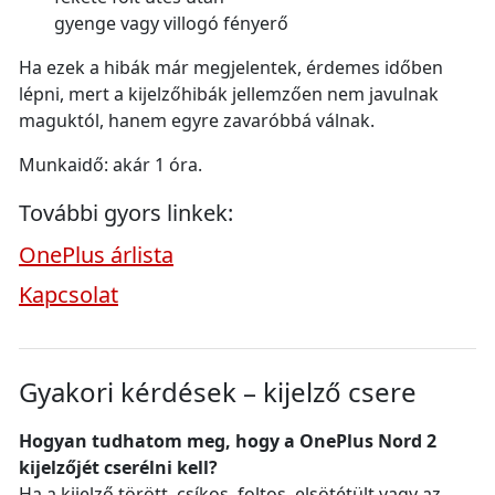
gyenge vagy villogó fényerő
Ha ezek a hibák már megjelentek, érdemes időben
lépni, mert a kijelzőhibák jellemzően nem javulnak
maguktól, hanem egyre zavaróbbá válnak.
Munkaidő: akár 1 óra.
További gyors linkek:
OnePlus árlista
Kapcsolat
Gyakori kérdések – kijelző csere
Hogyan tudhatom meg, hogy a OnePlus Nord 2
kijelzőjét cserélni kell?
Ha a kijelző törött, csíkos, foltos, elsötétült vagy az