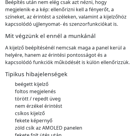
Beépítés után nem elég csak azt nézni, hogy
megjelenik-e a kép: ellenőrizni kell a fényerőt, a
színeket, az érintést a széleken, valamint a kijelzőhöz
kapcsolódó ujjlenyomat- és szenzorfunkciókat is.
Mit végzünk el ennél a munkánál
A kijelző beépítésénél nemcsak maga a panel kerül a
helyére, hanem az érintési pontosságot és a
kapcsolódó funkciók működését is külön ellenőrizzük.
Tipikus hibajelenségek
beégett kijelző
foltos megjelenés
törött / repedt üveg
nem érzékel érintést
csíkos kijelző
fekete képernyő
zöld csík az AMOLED panelen
fekete folt ütés után