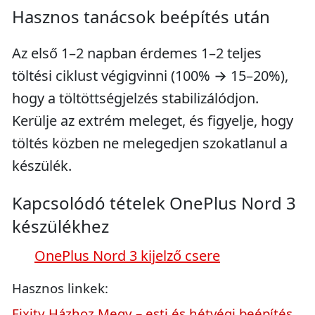
Hasznos tanácsok beépítés után
Az első 1–2 napban érdemes 1–2 teljes
töltési ciklust végigvinni (100% → 15–20%),
hogy a töltöttségjelzés stabilizálódjon.
Kerülje az extrém meleget, és figyelje, hogy
töltés közben ne melegedjen szokatlanul a
készülék.
Kapcsolódó tételek OnePlus Nord 3
készülékhez
OnePlus Nord 3 kijelző csere
Hasznos linkek:
Fixity Házhoz Megy – esti és hétvégi beépítés