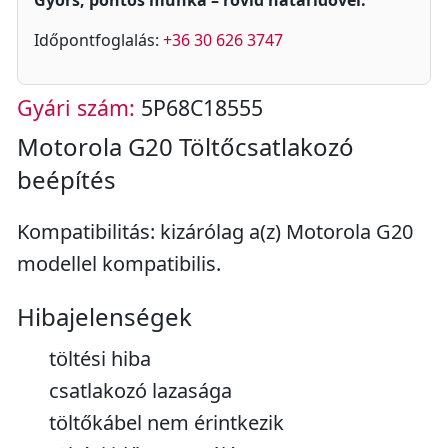
Gyors, pontos munka – rövid határidővel.
Időpontfoglalás:
+36 30 626 3747
Gyári szám:
5P68C18555
Motorola G20 Töltőcsatlakozó
beépítés
Kompatibilitás: kizárólag a(z) Motorola G20
modellel kompatibilis.
Hibajelenségek
töltési hiba
csatlakozó lazasága
töltőkábel nem érintkezik