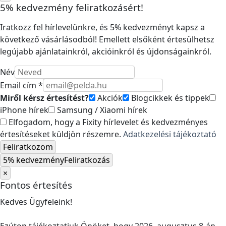
5% kedvezmény feliratkozásért!
Iratkozz fel hírlevelünkre, és 5% kedvezményt kapsz a
következő vásárlásodból! Emellett elsőként értesülhetsz
legújabb ajánlatainkról, akcióinkról és újdonságainkról.
Név
Email cím *
Miről kérsz értesítést?
Akciók
Blogcikkek és tippek
iPhone hírek
Samsung / Xiaomi hírek
Elfogadom, hogy a Fixity hírlevelet és kedvezményes
értesítéseket küldjön részemre.
Adatkezelési tájékoztató
Feliratkozom
5% kedvezmény
Feliratkozás
×
Fontos értesítés
Kedves Ügyfeleink!