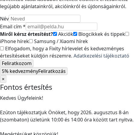
legújabb ajánlatainkról, akcióinkról és újdonságainkról.
Név
Email cím *
Miről kérsz értesítést?
Akciók
Blogcikkek és tippek
iPhone hírek
Samsung / Xiaomi hírek
Elfogadom, hogy a Fixity hírlevelet és kedvezményes
értesítéseket küldjön részemre.
Adatkezelési tájékoztató
Feliratkozom
5% kedvezmény
Feliratkozás
×
Fontos értesítés
Kedves Ügyfeleink!
Ezúton tájékoztatjuk Önöket, hogy 2026. augusztus 8-án
(szombaton) üzletünk 10:00 és 14:00 óra között tart nyitva.
Megértésüket köszönjük!