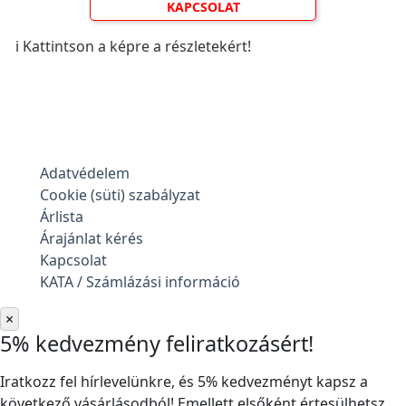
KAPCSOLAT
ℹ️ Kattintson a képre a részletekért!
Adatvédelem
Cookie (süti) szabályzat
Árlista
Árajánlat kérés
Kapcsolat
KATA / Számlázási információ
×
5% kedvezmény feliratkozásért!
Iratkozz fel hírlevelünkre, és 5% kedvezményt kapsz a
következő vásárlásodból! Emellett elsőként értesülhetsz