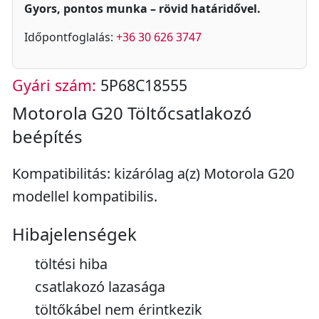
Gyors, pontos munka – rövid határidővel.
Időpontfoglalás:
+36 30 626 3747
Gyári szám:
5P68C18555
Motorola G20 Töltőcsatlakozó
beépítés
Kompatibilitás: kizárólag a(z) Motorola G20
modellel kompatibilis.
Hibajelenségek
töltési hiba
csatlakozó lazasága
töltőkábel nem érintkezik